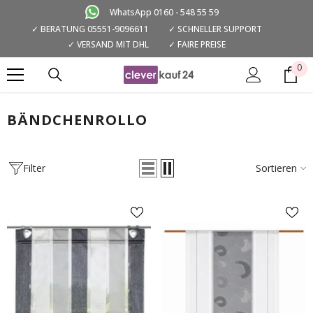
ZUM INHALT SPRINGEN
WhatsApp 0160 - 548 55 59
✓ BERATUNG 05551-9096611
✓ SCHNELLER SUPPORT
✓ VERSAND MIT DHL
✓ FAIRE PREISE
0
0
Art
BÄNDCHENROLLO
Filter
Sortieren