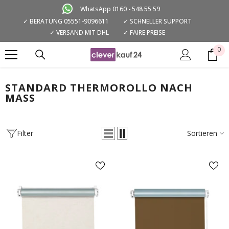
ZUM INHALT SPRINGEN
WhatsApp 0160 - 548 55 59
✓ BERATUNG 05551-9096611
✓ SCHNELLER SUPPORT
✓ VERSAND MIT DHL
✓ FAIRE PREISE
0
0
Art
STANDARD THERMOROLLO NACH
MASS
Filter
Sortieren