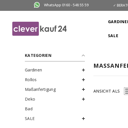
ZUM INHALT SPRINGEN
WhatsApp 0160 - 548 55 59
✓ BERAT
GARDINE
SALE
KATEGORIEN
MASSANFE
Gardinen
Rollos
Maßanfertigung
ANSICHT ALS
Deko
Bad
SALE