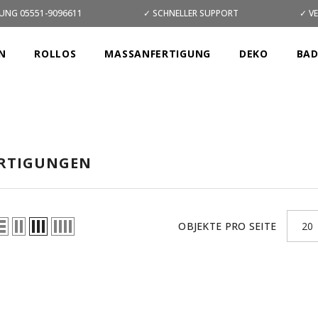
UNG 05551-9096611
✓ SCHNELLER SUPPORT
✓ V
N
ROLLOS
MASSANFERTIGUNG
DEKO
BA
RTIGUNGEN
OBJEKTE PRO SEITE
20