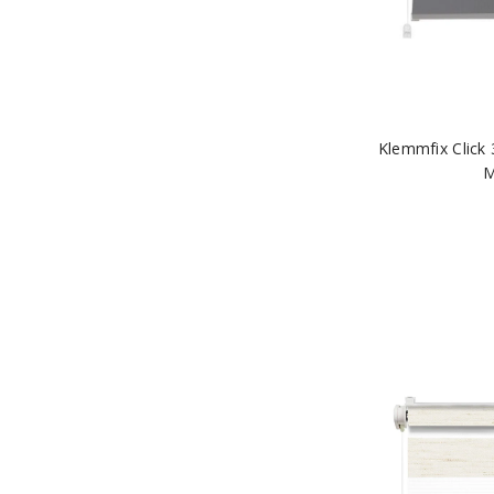
Klemmfix Click 
M