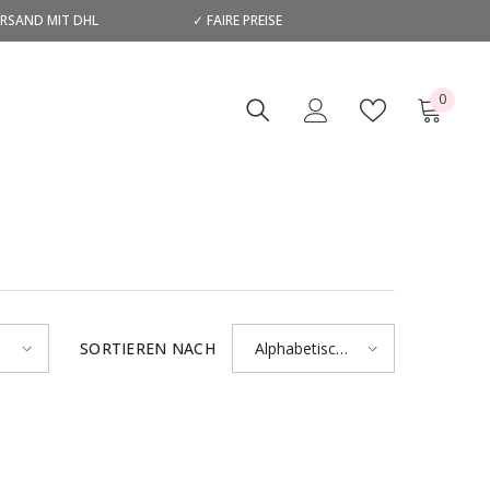
ERSAND MIT DHL
✓ FAIRE PREISE
D
0
0
Artikel
SORTIEREN NACH
Alphabetisch,
A-Z