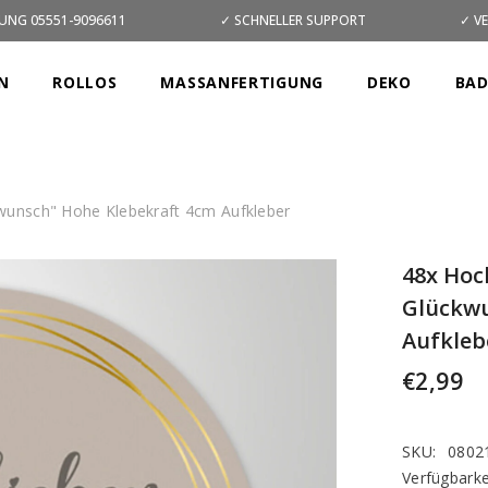
UNG 05551-9096611
✓ SCHNELLER SUPPORT
✓ V
N
ROLLOS
MASSANFERTIGUNG
DEKO
BA
kwunsch" Hohe Klebekraft 4cm Aufkleber
48x Hoc
Glückwu
Aufkleb
€2,99
SKU:
0802
Verfügbarke