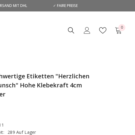
ERSAND MIT DHL
✓ FAIRE PREISE
D
0
0
Artikel
hwertige Etiketten "Herzlichen
nsch" Hohe Klebekraft 4cm
er
11
it:
289 Auf Lager