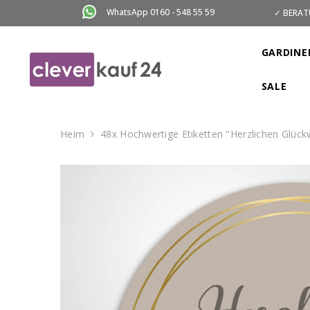
ZUM INHALT SPRINGEN
WhatsApp 0160 - 548 55 59
✓ BERAT
GARDINE
SALE
Heim
48x Hochwertige Etiketten "Herzlichen Glüc