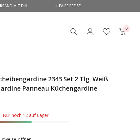
ERSAND MIT DHL
✓ FAIRE PREISE
D
0
0
Artikel
Scheibengardine 2343 Set 2 Tlg. Weiß
Gardine Panneau Küchengardine
n! Nur noch 12 auf Lager
hinweise öffnen