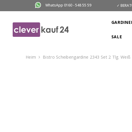
ZUM INHALT SPRINGEN
WhatsApp 0160 - 548 55 59
✓ BERAT
GARDINE
SALE
Heim
Bistro Scheibengardine 2343 Set 2 Tlg. Wei