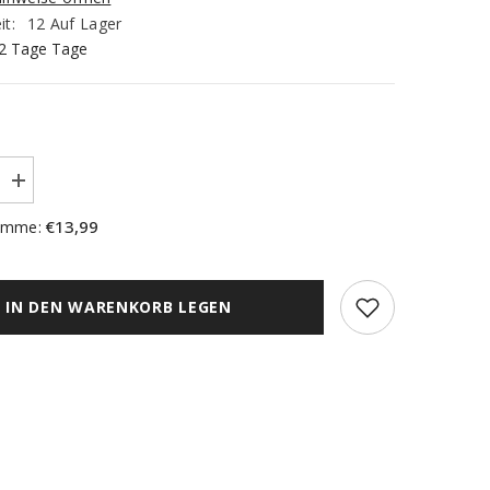
it:
12 Auf Lager
1-2 Tage Tage
Menge
erhöhen
für
€13,99
umme:
Bistro
rdine
Scheibengardine
2343
Set
2
IN DEN WARENKORB LEGEN
tlg.
weiß
Kaffee
Gardine
Panneau
dine
Küchengardine