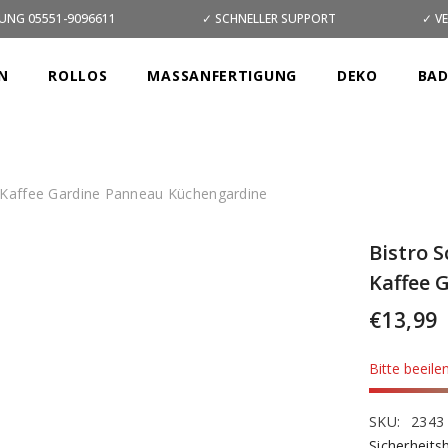
UNG 05551-9096611
✓ SCHNELLER SUPPORT
✓ V
N
ROLLOS
MASSANFERTIGUNG
DEKO
BA
ß Kaffee Gardine Panneau Küchengardine
Bistro 
Kaffee 
€13,99
Bitte beeile
SKU:
2343
Sicherheits