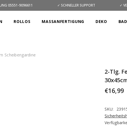
UNG 05551-9096611
✓ SCHNELLER SUPPORT
✓ V
N
ROLLOS
MASSANFERTIGUNG
DEKO
BA
cm Scheibengardine
2-Tlg. 
30x45cm
€16,99
SKU:
2391
Sicherheits
Verfügbarke