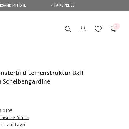
ERSAND MIT DHL
✓ FAIRE PREISE
D
0
0
Artikel
Fensterbild Leinenstruktur BxH
 Scheibengardine
5-0105
hinweise öffnen
it:
auf Lager