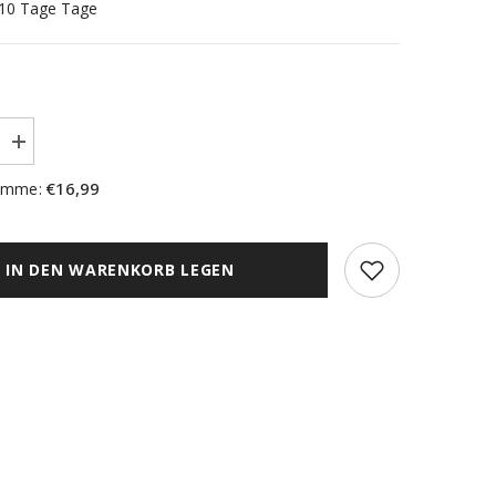
5-10 Tage Tage
Menge
erhöhen
für
€16,99
umme:
2-
tlg.
Fensterbild
tur
Leinenstruktur
BxH
IN DEN WARENKORB LEGEN
30x45cm
rdine
Scheibengardine