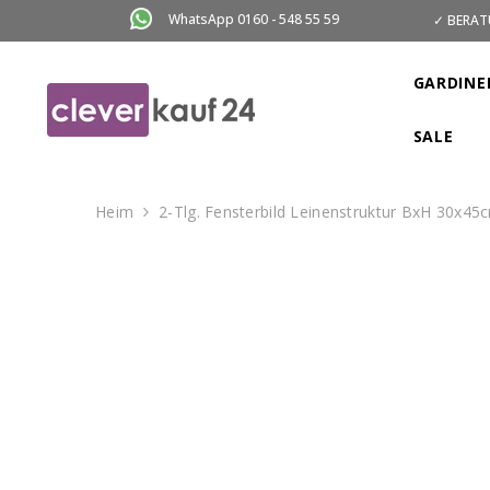
ZUM INHALT SPRINGEN
WhatsApp 0160 - 548 55 59
✓ BERAT
GARDINE
SALE
Heim
2-Tlg. Fensterbild Leinenstruktur BxH 30x45