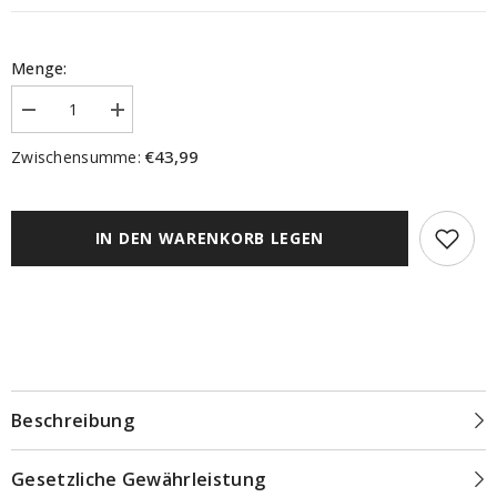
Menge:
Menge
Menge
verringern
erhöhen
für
für
€43,99
Zwischensumme:
Fertigschal
Fertigschal
&quot;Effie&quot;
&quot;Effie&quot;
Dekostoff
Dekostoff
bedruckt
bedruckt
natur
natur
IN DEN WARENKORB LEGEN
BxH
BxH
135x245cm
135x245cm
Beschreibung
Gesetzliche Gewährleistung