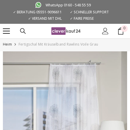
ZUM INHALT SPRINGEN
WhatsApp 0160 - 548 55 59
✓ BERATUNG 05551-9096611
✓ SCHNELLER SUPPORT
✓ VERSAND MIT DHL
✓ FAIRE PREISE
0
0
Art
Heim
Fertigschal Mit Kräuselband Rawlins Voile Grau