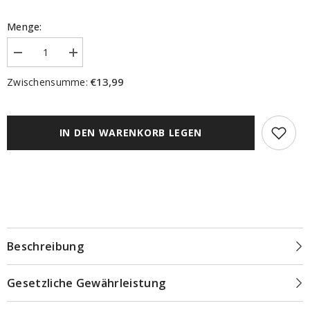
Menge:
Menge
Menge
verringern
erhöhen
für
für
€13,99
Zwischensumme:
Fertigschal
Fertigschal
mit
mit
Kräuselband
Kräuselband
Rawlins
Rawlins
Voile
Voile
IN DEN WARENKORB LEGEN
grau
grau
Beschreibung
Gesetzliche Gewährleistung