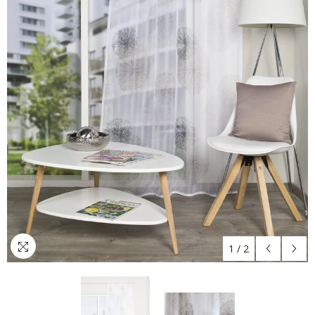
1
/
2