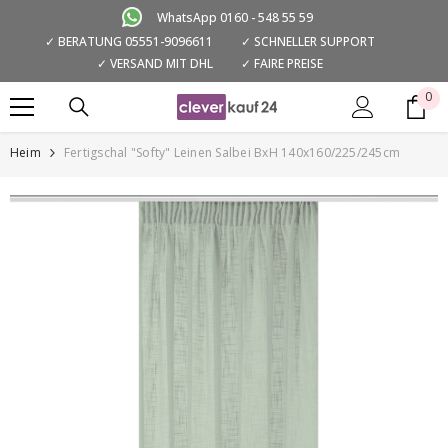
ZUM INHALT SPRINGEN
WhatsApp 0160 - 548 55 59
✓ BERATUNG 05551-9096611
✓ SCHNELLER SUPPORT
✓ VERSAND MIT DHL
✓ FAIRE PREISE
0
0
Art
Heim
Fertigschal "Softy" Leinen Salbei BxH 140x160/225/245cm