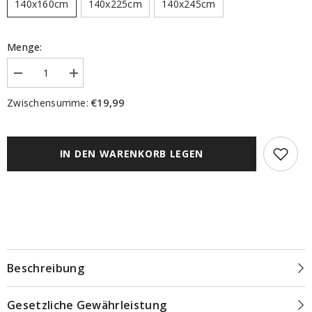
140x160cm
140x225cm
140x245cm
Menge:
Menge
Menge
verringern
erhöhen
für
für
€19,99
Zwischensumme:
Fertigschal
Fertigschal
&quot;Softy&quot;
&quot;Softy&quot;
Leinen
Leinen
salbei
salbei
BxH
BxH
IN DEN WARENKORB LEGEN
140x160/225/245cm
140x160/225/245cm
Beschreibung
Gesetzliche Gewährleistung