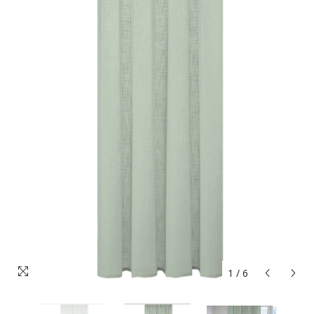
1
/
6