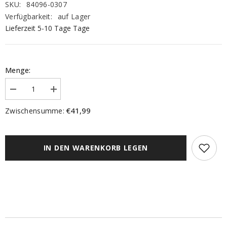
SKU:
84096-0307
Verfügbarkeit:
auf Lager
Lieferzeit 5-10 Tage Tage
Menge:
Menge
Menge
verringern
erhöhen
für
für
€41,99
Zwischensumme:
Flächenvorhang
Flächenvorhang
Home
Home
in
in
Green
Green
Abanio
Abanio
IN DEN WARENKORB LEGEN
grau
grau
BxH
BxH
60x245cm
60x245cm