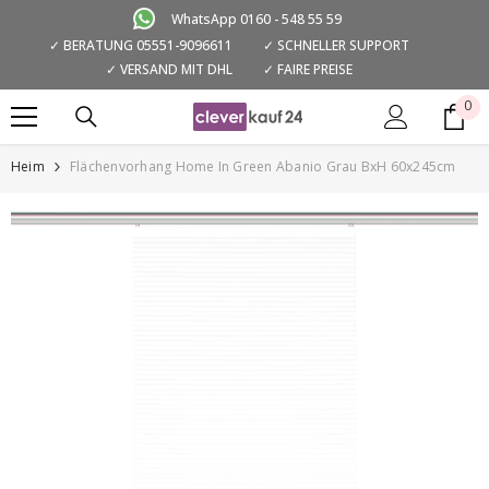
ZUM INHALT SPRINGEN
WhatsApp 0160 - 548 55 59
✓ BERATUNG 05551-9096611
✓ SCHNELLER SUPPORT
✓ VERSAND MIT DHL
✓ FAIRE PREISE
0
0
Art
Heim
Flächenvorhang Home In Green Abanio Grau BxH 60x245cm