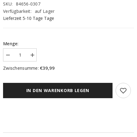
SKU:
84656-0307
Verfügbarkeit:
auf Lager
Lieferzeit 5-10 Tage Tage
Menge:
Menge
Menge
verringern
erhöhen
für
für
€39,99
Zwischensumme:
Flächenvorhang
Flächenvorhang
Kessi
Kessi
grau
grau
BxH
BxH
60x245cm
60x245cm
IN DEN WARENKORB LEGEN