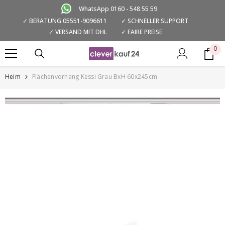
ZUM INHALT SPRINGEN
WhatsApp 0160 - 548 55 59
✓ BERATUNG 05551-9096611
✓ SCHNELLER SUPPORT
✓ VERSAND MIT DHL
✓ FAIRE PREISE
0
0
Art
Heim
Flächenvorhang Kessi Grau BxH 60x245cm