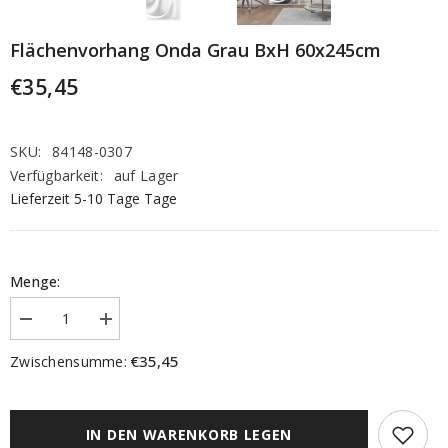
Flächenvorhang Onda Grau BxH 60x245cm
€35,45
SKU:
84148-0307
Verfügbarkeit:
auf Lager
Lieferzeit 5-10 Tage Tage
Menge:
Menge
Menge
verringern
erhöhen
für
für
€35,45
Zwischensumme:
Flächenvorhang
Flächenvorhang
Onda
Onda
grau
grau
BxH
BxH
60x245cm
60x245cm
IN DEN WARENKORB LEGEN