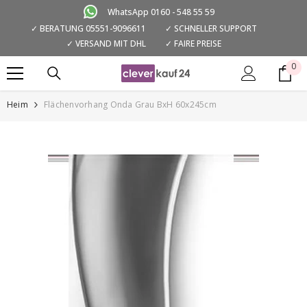
ZUM INHALT SPRINGEN
WhatsApp 0160 - 548 55 59
✓ BERATUNG 05551-9096611
✓ SCHNELLER SUPPORT
✓ VERSAND MIT DHL
✓ FAIRE PREISE
0
0
Art
Heim
Flächenvorhang Onda Grau BxH 60x245cm