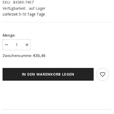
SKU:
84369-7407
Verfügbarkeit:
auf Lager
Lieferzeit 5-10 Tage Tage
Menge:
Menge
Menge
verringern
erhöhen
für
für
€35,45
Zwischensumme:
Flächenvorhang
Flächenvorhang
Opalia
Opalia
apfelgrün
apfelgrün
BxH
BxH
60x245cm
60x245cm
IN DEN WARENKORB LEGEN