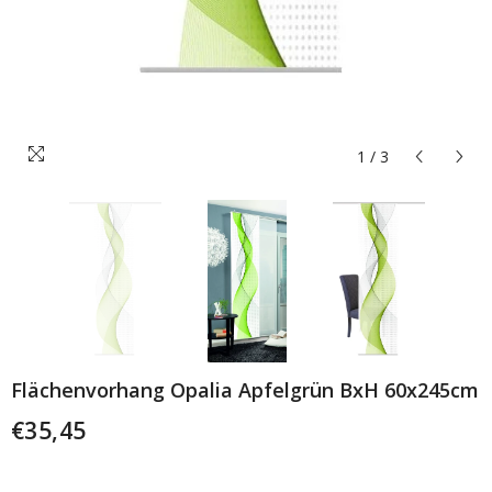
1
/
3
Flächenvorhang Opalia Apfelgrün BxH 60x245cm
€35,45