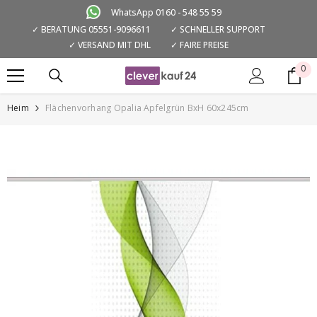
ZUM INHALT SPRINGEN
WhatsApp 0160 - 548 55 59
✓ BERATUNG 05551-9096611
✓ SCHNELLER SUPPORT
✓ VERSAND MIT DHL
✓ FAIRE PREISE
0
0
Art
Heim
Flächenvorhang Opalia Apfelgrün BxH 60x245cm