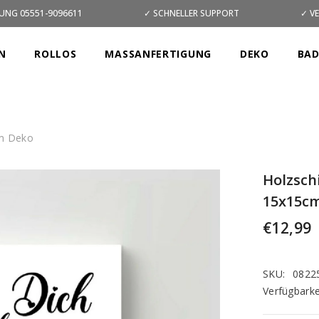
UNG 05551-9096611
✓ SCHNELLER SUPPORT
✓ V
N
ROLLOS
MASSANFERTIGUNG
DEKO
BA
cm Deko
Holzschi
15x15c
€12,99
SKU:
0822
Verfügbarke