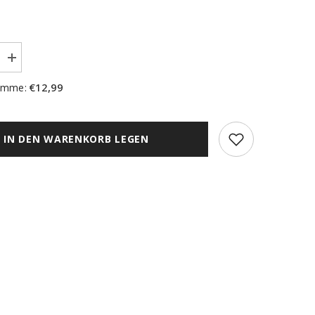
Menge
erhöhen
für
€12,99
umme:
Holzschild
&quot;Ich
liebe
Dich&quot;
bedruckt
IN DEN WARENKORB LEGEN
15x15cm
Deko