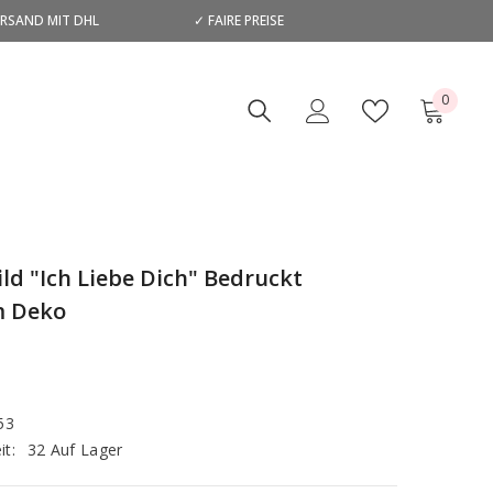
ERSAND MIT DHL
✓ FAIRE PREISE
D
0
0
Artikel
ld "Ich Liebe Dich" Bedruckt
m Deko
53
it:
32 Auf Lager