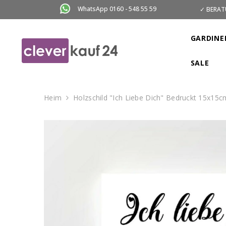
ZUM INHALT SPRINGEN
WhatsApp 0160 - 548 55 59
✓ BERAT
GARDINE
SALE
Heim
Holzschild "Ich Liebe Dich" Bedruckt 15x15