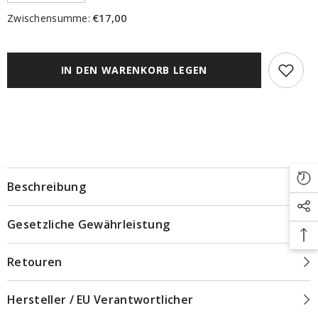
verringern
erhöhen
für
für
€17,00
Zwischensumme:
Klemmfix
Klemmfix
Click
Click
Thermorollo
Thermorollo
3
3
in
in
IN DEN WARENKORB LEGEN
1
1
schoko
schoko
Beschreibung
Gesetzliche Gewährleistung
Retouren
Hersteller / EU Verantwortlicher