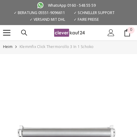
ZUM INHALT SPRINGEN
WhatsApp 0160 - 548 55 59
✓ BERATUNG 05551-9096611
✓ SCHNELLER SUPPORT
✓ VERSAND MIT DHL
✓ FAIRE PREISE
0
0
Art
Heim
Klemmfix Click Thermorollo 3 In 1 Schoko