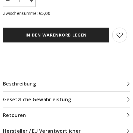
Menge
Menge
verringern
erhöhen
für
für
€5,00
Zwischensumme:
Klemmfix
Klemmfix
Rollo
Rollo
Verdunkelung
Verdunkelung
hellbraun
hellbraun
/
/
IN DEN WARENKORB LEGEN
nuss
nuss
mit
mit
Pendelsicherung
Pendelsicherung
NEO
NEO
Beschreibung
Gesetzliche Gewährleistung
Retouren
Hersteller / EU Verantwortlicher