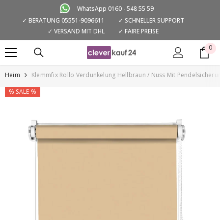
ZUM INHALT SPRINGEN
WhatsApp 0160 - 548 55 59
✓ BERATUNG 05551-9096611
✓ SCHNELLER SUPPORT
✓ VERSAND MIT DHL
✓ FAIRE PREISE
0
0
Art
Heim
Klemmfix Rollo Verdunkelung Hellbraun / Nuss Mit Pendelsicher
% SALE %