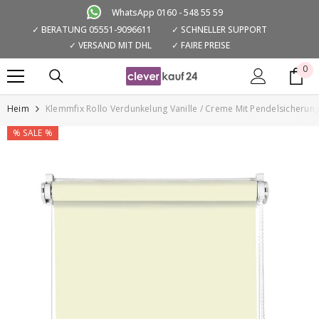
ZUM INHALT SPRINGEN
WhatsApp 0160 - 548 55 59
✓ BERATUNG 05551-9096611
✓ SCHNELLER SUPPORT
✓ VERSAND MIT DHL
✓ FAIRE PREISE
0
0
Art
Heim
Klemmfix Rollo Verdunkelung Vanille / Creme Mit Pendelsicherun
% SALE %