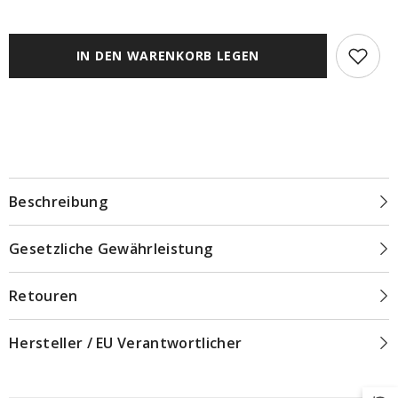
Rollo
Rollo
Verdunkelung
Verdunkelung
vanille
vanille
/
/
IN DEN WARENKORB LEGEN
creme
creme
mit
mit
Pendelsicherung
Pendelsicherung
NEO
NEO
Beschreibung
Gesetzliche Gewährleistung
Retouren
Hersteller / EU Verantwortlicher