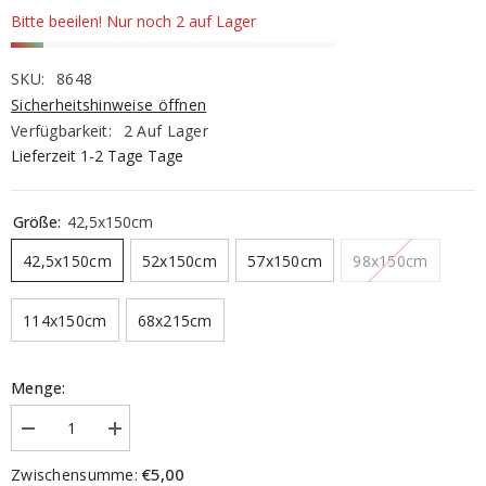
Bitte beeilen! Nur noch 2 auf Lager
SKU:
8648
Sicherheitshinweise öffnen
Verfügbarkeit:
2 Auf Lager
Lieferzeit 1-2 Tage Tage
Größe:
42,5x150cm
42,5x150cm
52x150cm
57x150cm
98x150cm
114x150cm
68x215cm
Menge:
Menge
Menge
verringern
erhöhen
für
für
€5,00
Zwischensumme:
Klemmfix
Klemmfix