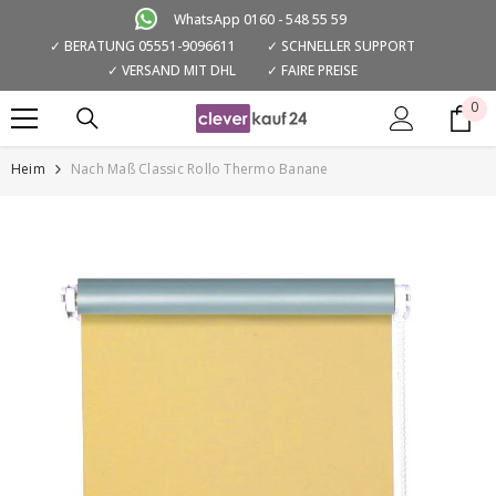
ZUM INHALT SPRINGEN
WhatsApp 0160 - 548 55 59
✓ BERATUNG 05551-9096611
✓ SCHNELLER SUPPORT
✓ VERSAND MIT DHL
✓ FAIRE PREISE
0
0
Art
Heim
Nach Maß Classic Rollo Thermo Banane