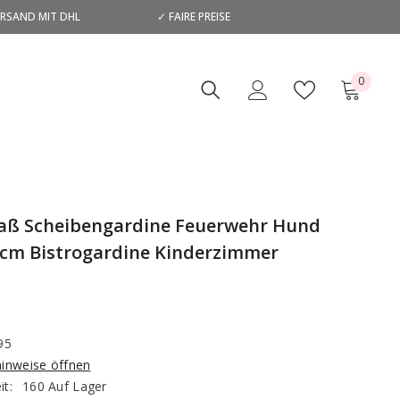
ERSAND MIT DHL
✓ FAIRE PREISE
D
0
0
Artikel
ß Scheibengardine Feuerwehr Hund
cm Bistrogardine Kinderzimmer
95
hinweise öffnen
it:
160 Auf Lager