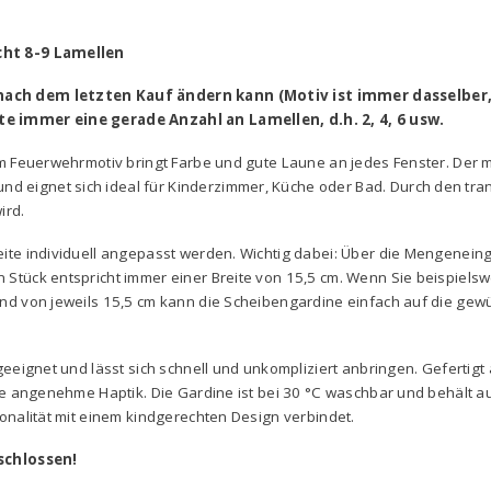
icht 8-9 Lamellen
 nach dem letzten Kauf ändern kann (Motiv ist immer dasselber,
te immer eine gerade Anzahl an Lamellen, d.h. 2, 4, 6 usw.
hem Feuerwehrmotiv bringt Farbe und gute Laune an jedes Fenster. Der
eignet sich ideal für Kinderzimmer, Küche oder Bad. Durch den trans
ird.
eite individuell angepasst werden. Wichtig dabei: Über die Mengenei
Stück entspricht immer einer Breite von 15,5 cm. Wenn Sie beispielswe
and von jeweils 15,5 cm kann die Scheibengardine einfach auf die gew
geeignet und lässt sich schnell und unkompliziert anbringen. Gefertigt
eine angenehme Haptik. Die Gardine ist bei 30 °C waschbar und behält
ionalität mit einem kindgerechten Design verbindet.
schlossen!