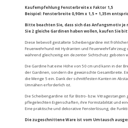
Kaufempfehlung Fensterbreite x Faktor 1,5
Beispiel: Fensterbreite 0,90m x 1,5 = 1,35m entspr
Bitte beachten Sie, dass sich das Anfangsmotiv je
Sie 2 gleiche Gardinen haben wollen, kaufen Sie bit
Diese liebevoll gestaltete Scheibengardine mit fröhlic
Feuerwehrhund mit Hydranten und Feuerwehrfahrzeug und 
während gleichzeitig ein dezenter Sichtschutz geboten w
Die Gardine hat eine Höhe von 50 cm und kann in der Br
der Gardinen, sondern die gewünschte Gesamtbreite. Ein 
die Menge 5 ein. Dank der schnittfesten Kanten im Abst
Umnähen erforderlich ist.
Die Scheibengardine ist für Bistro- bzw. Vitragestangen 
pflegeleichten Eigenschaften, ihre Formstabilität und 
Eine praktische und dekorative Fensterlösung, die Funkt
Die zugeschnittene Ware ist vom Umtausch ausge