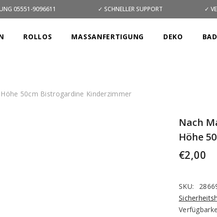
UNG 05551-9096611
✓ SCHNELLER SUPPORT
✓ V
N
ROLLOS
MASSANFERTIGUNG
DEKO
BA
Höhe 50cm Bistrogardine Kinderzimmer
Nach Ma
Höhe 50
€2,00
SKU:
2866
Sicherheits
Verfügbarke