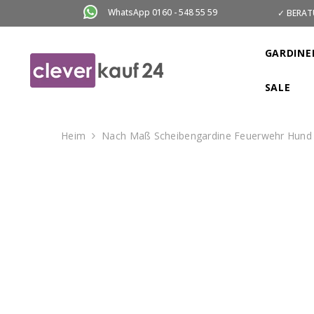
ZUM INHALT SPRINGEN
WhatsApp 0160 - 548 55 59
✓ BERAT
GARDINE
SALE
Heim
Nach Maß Scheibengardine Feuerwehr Hund 