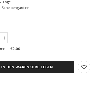
-2 Tage
Scheibengardine
Menge
erhöhen
für
€2,00
umme:
nach
Maß
rdine
Scheibengardine
Feuerwehr
Hund
IN DEN WARENKORB LEGEN
Höhe
50cm
ne
Bistrogardine
mer
Kinderzimmer