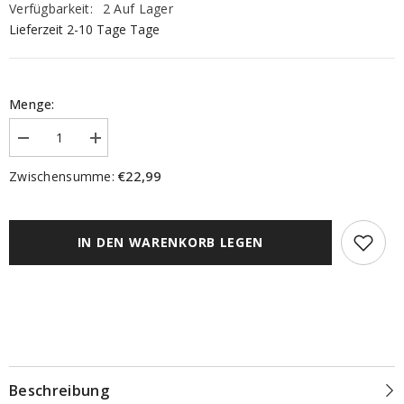
Verfügbarkeit:
2 Auf Lager
Lieferzeit 2-10 Tage Tage
Menge:
Menge
Menge
verringern
erhöhen
für
für
€22,99
Zwischensumme:
Ösenschal
Ösenschal
Evander
Evander
blau
blau
BxH
BxH
140x245cm
140x245cm
IN DEN WARENKORB LEGEN
Beschreibung