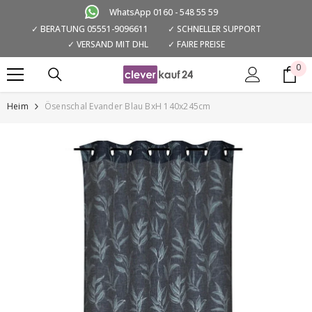
ZUM INHALT SPRINGEN
WhatsApp 0160 - 548 55 59
✓ BERATUNG 05551-9096611
✓ SCHNELLER SUPPORT
✓ VERSAND MIT DHL
✓ FAIRE PREISE
0
0
Art
Heim
Ösenschal Evander Blau BxH 140x245cm