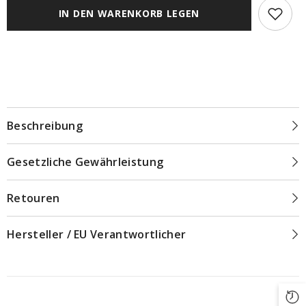
weiß
weiß
inkl.
inkl.
IN DEN WARENKORB LEGEN
Haken
Haken
Beschreibung
Gesetzliche Gewährleistung
Retouren
Hersteller / EU Verantwortlicher