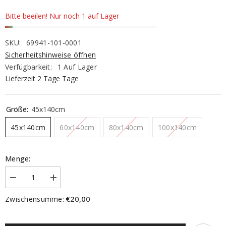
Bitte beeilen! Nur noch 1 auf Lager
SKU:
69941-101-0001
Sicherheitshinweise öffnen
Verfügbarkeit:
1 Auf Lager
Lieferzeit 2 Tage Tage
Größe:
45x140cm
45x140cm
60x140cm
80x140cm
100x140cm
Menge:
Menge
Menge
verringern
erhöhen
für
für
€20,00
Zwischensumme:
Raffrollo
Raffrollo
Rom
Rom
uni
uni