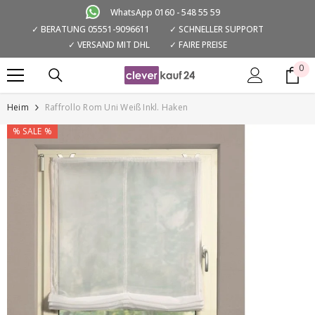
ZUM INHALT SPRINGEN
WhatsApp 0160 - 548 55 59
✓ BERATUNG 05551-9096611
✓ SCHNELLER SUPPORT
✓ VERSAND MIT DHL
✓ FAIRE PREISE
0
0
Art
Heim
Raffrollo Rom Uni Weiß Inkl. Haken
% SALE %