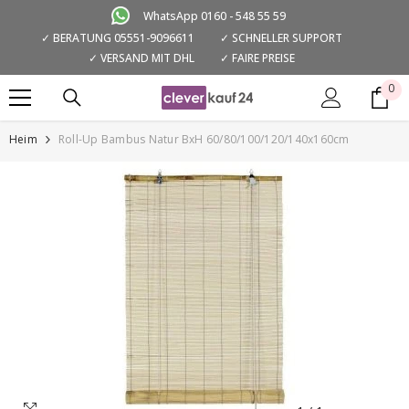
ZUM INHALT SPRINGEN
WhatsApp 0160 - 548 55 59
✓ BERATUNG 05551-9096611
✓ SCHNELLER SUPPORT
✓ VERSAND MIT DHL
✓ FAIRE PREISE
0
0
Art
Heim
Roll-Up Bambus Natur BxH 60/80/100/120/140x160cm