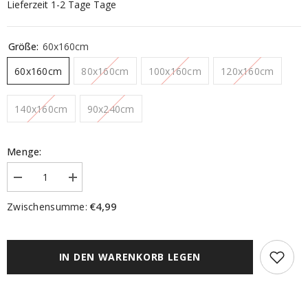
Lieferzeit 1-2 Tage Tage
Größe:
60x160cm
60x160cm
80x160cm
100x160cm
120x160cm
140x160cm
90x240cm
Menge:
Menge
Menge
verringern
erhöhen
für
für
€4,99
Zwischensumme:
Roll-
Roll-
Up
Up
Bambus
Bambus
natur
natur
BxH
BxH
IN DEN WARENKORB LEGEN
60/80/100/120/140x160cm
60/80/100/120/140x160cm