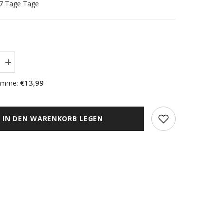
5-7 Tage Tage
Menge
erhöhen
für
€13,99
umme:
rdine
Scheibengardine
bestickt
mit
ing
Schmetterling
und
IN DEN WARENKORB LEGEN
Blumen
HxB
48x140cm