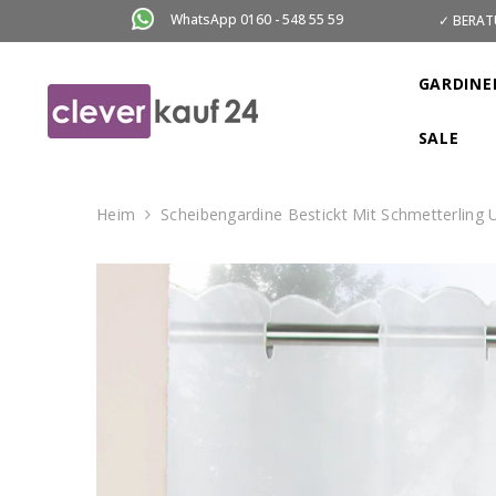
ZUM INHALT SPRINGEN
WhatsApp 0160 - 548 55 59
✓ BERAT
GARDINE
SALE
Heim
Scheibengardine Bestickt Mit Schmetterlin