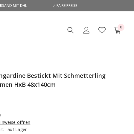
ERSAND MIT DHL
✓ FAIRE PREISE
D
0
0
Artikel
ngardine Bestickt Mit Schmetterling
umen HxB 48x140cm
9
hinweise öffnen
it:
auf Lager