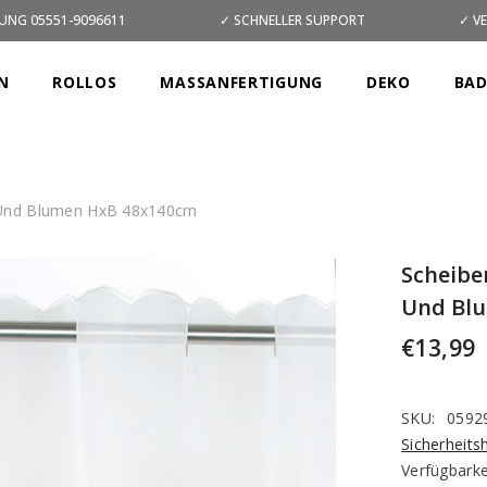
UNG 05551-9096611
✓ SCHNELLER SUPPORT
✓ V
N
ROLLOS
MASSANFERTIGUNG
DEKO
BA
g Und Blumen HxB 48x140cm
Scheibe
Und Bl
€13,99
SKU:
0592
Sicherheits
Verfügbarke