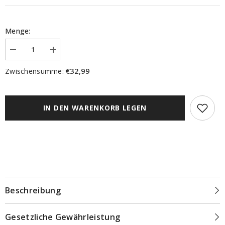
Menge:
Menge
Menge
verringern
erhöhen
für
für
€32,99
Zwischensumme:
Thermoschal
Thermoschal
&quot;Pellu&quot;
&quot;Pellu&quot;
Chenille
Chenille
natur
natur
BXH
BXH
IN DEN WARENKORB LEGEN
135x245cm
135x245cm
Beschreibung
Gesetzliche Gewährleistung