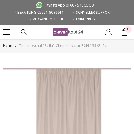
ZUM INHALT SPRINGEN
WhatsApp 0160 - 548 55 59
✓ BERATUNG 05551-9096611
✓ SCHNELLER SUPPORT
✓ VERSAND MIT DHL
✓ FAIRE PREISE
0
0
Art
Heim
Thermoschal "Pellu" Chenille Natur BXH 135x245cm