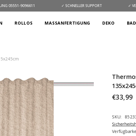
UNG 05551-9096611
✓ SCHNELLER SUPPORT
✓ V
N
ROLLOS
MASSANFERTIGUNG
DEKO
BA
135x245cm
Thermos
135x24
€33,99
SKU:
8523
Sicherheits
Verfügbarke