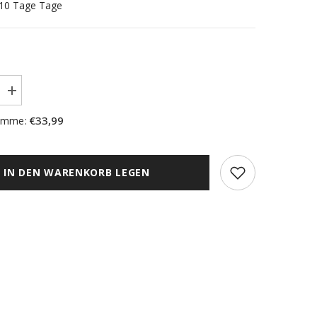
5-10 Tage Tage
Menge
erhöhen
für
€33,99
umme:
al
Thermoschal
dy&quot;
&quot;Teddy&quot;
Wolloptik
sand
BXH
IN DEN WARENKORB LEGEN
m
135x245cm