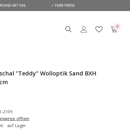
ERSAND MIT DHL
✓ FAIRE PREISE
D
0
0
Artikel
chal "Teddy" Wolloptik Sand BXH
5cm
3-2109
hinweise öffnen
it:
auf Lager