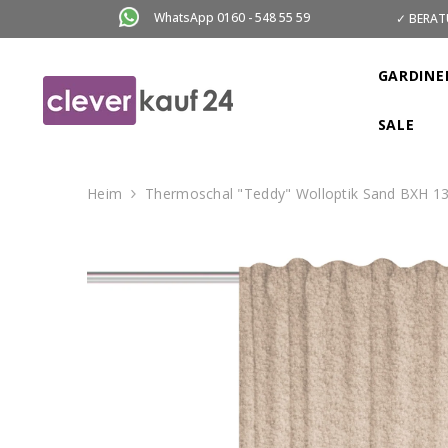
ZUM INHALT SPRINGEN
WhatsApp 0160 - 548 55 59
✓ BERAT
GARDINE
SALE
Heim
Thermoschal "Teddy" Wolloptik Sand BXH 